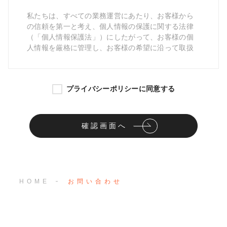
私たちは、すべての業務運営にあたり、お客様から
の信頼を第一と考え、個人情報の保護に関する法律
（「個人情報保護法」）にしたがって、お客様の個
人情報を厳格に管理し、お客様の希望に沿って取扱
うとともに、お客様の個人情報の正確性・機密性の
保持に努めています。
プライバシーポリシーに同意する
第1条
（個人情報の管理）
確認画面へ
私たちは、お客様の個人情報を正確かつ最新の状態
に保ち、個人情報への不正アクセス・紛失・破損・
改ざん・漏洩などを防止するため、セキュリティシ
ステムの維持・管理体制の整備・社員教育の徹底等
の必要な措置を講じ、安全対策を実施し個人情報の
厳重な管理を行ないます。
HOME
お問い合わせ
第2条
（個人情報の取得および利用）