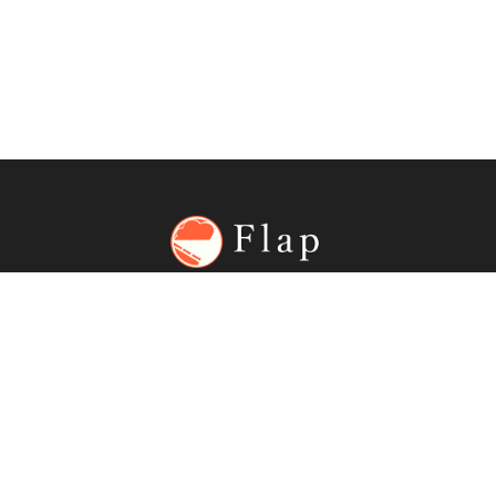
私たちは、個人情報を取得する場合には利用目的を
明示し、その目的達成に足る必要範囲内で適正に取
得させていただきます。また個人情報を利用するに
あたっては、利用目的の範囲内の利用のみとし、そ
の目的の範囲を超えた利用はいたしません。
第3条
（個人情報の利用目的）
お客様からお預かりした個人情報は、私たちからの
ご連絡や業務のご案内やご質問に対する回答とし
て、電子メールや資料のご送付に利用いたします。
〒650-0011
兵庫県神戸市中央区下山手通2-13-3
第4条
建創ビル８F-4
（個人情報の第三者への開示・提供の禁止）
私たちは、お客様よりお預かりした個人情報を適切
© 2021 Flap
に管理し、次のいずれかに該当する場合を除き、個
人情報を第三者に開示いたしません。