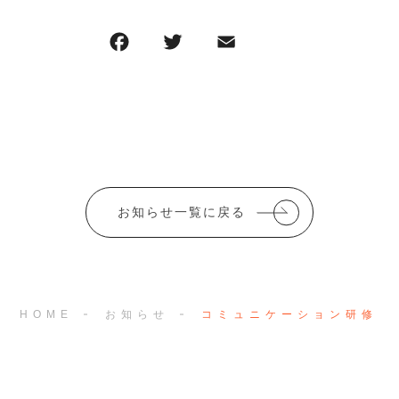
F
T
E
共
a
w
m
有
c
it
ai
e
te
l
b
r
o
o
お知らせ一覧に戻る
k
HOME
お知らせ
コミュニケーション研修